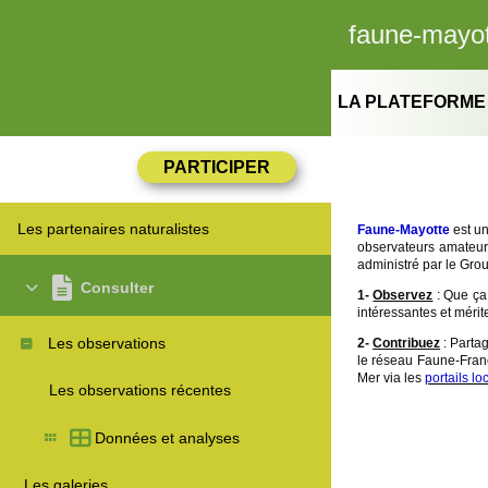
faune-mayot
LA PLATEFORME
Les partenaires naturalistes
Faune-Mayotte
est un
observateurs amateur
administré par le Gro
Consulter
1-
Observez
: Que ça 
intéressantes et mérite
Les observations
2-
Contribuez
: Partag
le réseau Faune-Fra
Mer via les
portails lo
Les observations récentes
Données et analyses
Les galeries