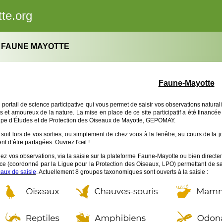
te.org
 FAUNE MAYOTTE
Faune-Mayotte
 portail de science participative qui vous permet de saisir vos observations natural
s et amoureux de la nature.
La mise en place de ce site participatif a été finan
upe d’Études et de Protection des Oiseaux de Mayotte, GEPOMAY.
soit lors de vos sorties, ou simplement de chez vous à la fenêtre, au cours de la
nt d’être partagées. Ouvrez l'œil !
ez vos observations, via la saisie sur la plateforme Faune-Mayotte ou bien directem
nce
(coordonné par la Ligue pour la Protection des Oiseaux, LPO)
permettant de sa
caux de saisie
. Actuellement 8 groupes taxonomiques sont ouverts à la saisie :